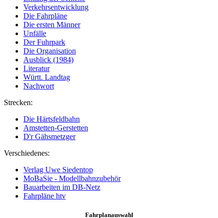
Verkehrsentwicklung
Die Fahrpläne
Die ersten Männer
Unfälle
Der Fuhrpark
Die Organisation
Ausblick (1984)
Literatur
Württ. Landtag
Nachwort
Strecken:
Die Härtsfeldbahn
Amstetten-Gerstetten
D'r Gähsmetzger
Verschiedenes:
Verlag Uwe Siedentop
MoBaSie - Modellbahnzubehör
Bauarbeiten im DB-Netz
Fahrpläne htv
Fahrplanauswahl