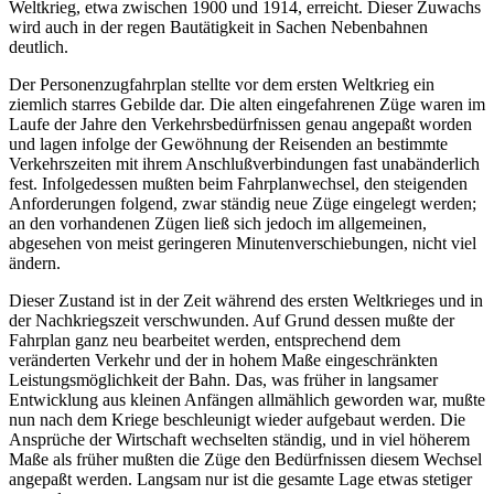
Weltkrieg, etwa zwischen 1900 und 1914, erreicht. Dieser Zuwachs
wird auch in der regen Bautätigkeit in Sachen Nebenbahnen
deutlich.
Der Personenzugfahrplan stellte vor dem ersten Weltkrieg ein
ziemlich starres Gebilde dar. Die alten eingefahrenen Züge waren im
Laufe der Jahre den Verkehrsbedürfnissen genau angepaßt worden
und lagen infolge der Gewöhnung der Reisenden an bestimmte
Verkehrszeiten mit ihrem Anschlußverbindungen fast unabänderlich
fest. Infolgedessen mußten beim Fahrplanwechsel, den steigenden
Anforderungen folgend, zwar ständig neue Züge eingelegt werden;
an den vorhandenen Zügen ließ sich jedoch im allgemeinen,
abgesehen von meist geringeren Minutenverschiebungen, nicht viel
ändern.
Dieser Zustand ist in der Zeit während des ersten Weltkrieges und in
der Nachkriegszeit verschwunden. Auf Grund dessen mußte der
Fahrplan ganz neu bearbeitet werden, entsprechend dem
veränderten Verkehr und der in hohem Maße eingeschränkten
Leistungsmöglichkeit der Bahn. Das, was früher in langsamer
Entwicklung aus kleinen Anfängen allmählich geworden war, mußte
nun nach dem Kriege beschleunigt wieder aufgebaut werden. Die
Ansprüche der Wirtschaft wechselten ständig, und in viel höherem
Maße als früher mußten die Züge den Bedürfnissen diesem Wechsel
angepaßt werden. Langsam nur ist die gesamte Lage etwas stetiger