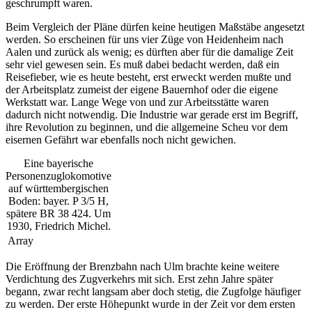
geschrumpft waren.
Beim Vergleich der Pläne dürfen keine heutigen Maßstäbe angesetzt
werden. So erscheinen für uns vier Züge von Heidenheim nach
Aalen und zurück als wenig; es dürften aber für die damalige Zeit
sehr viel gewesen sein. Es muß dabei bedacht werden, daß ein
Reisefieber, wie es heute besteht, erst erweckt werden mußte und
der Arbeitsplatz zumeist der eigene Bauernhof oder die eigene
Werkstatt war. Lange Wege von und zur Arbeitsstätte waren
dadurch nicht notwendig. Die Industrie war gerade erst im Begriff,
ihre Revolution zu beginnen, und die allgemeine Scheu vor dem
eisernen Gefährt war ebenfalls noch nicht gewichen.
Eine bayerische
Personenzuglokomotive
auf württembergischen
Boden: bayer. P 3/5 H,
spätere BR 38 424. Um
1930, Friedrich Michel.
Array
Die Eröffnung der Brenzbahn nach Ulm brachte keine weitere
Verdichtung des Zugverkehrs mit sich. Erst zehn Jahre später
begann, zwar recht langsam aber doch stetig, die Zugfolge häufiger
zu werden. Der erste Höhepunkt wurde in der Zeit vor dem ersten