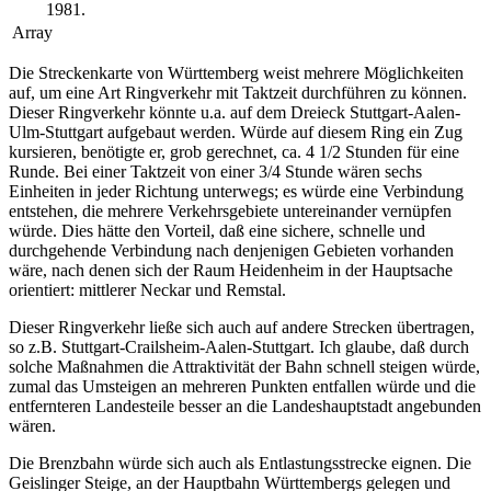
1981.
Array
Die Streckenkarte von Württemberg weist mehrere Möglichkeiten
auf, um eine Art Ringverkehr mit Taktzeit durchführen zu können.
Dieser Ringverkehr könnte u.a. auf dem Dreieck Stuttgart-Aalen-
Ulm-Stuttgart aufgebaut werden. Würde auf diesem Ring ein Zug
kursieren, benötigte er, grob gerechnet, ca. 4 1/2 Stunden für eine
Runde. Bei einer Taktzeit von einer 3/4 Stunde wären sechs
Einheiten in jeder Richtung unterwegs; es würde eine Verbindung
entstehen, die mehrere Verkehrsgebiete untereinander vernüpfen
würde. Dies hätte den Vorteil, daß eine sichere, schnelle und
durchgehende Verbindung nach denjenigen Gebieten vorhanden
wäre, nach denen sich der Raum Heidenheim in der Hauptsache
orientiert: mittlerer Neckar und Remstal.
Dieser Ringverkehr ließe sich auch auf andere Strecken übertragen,
so z.B. Stuttgart-Crailsheim-Aalen-Stuttgart. Ich glaube, daß durch
solche Maßnahmen die Attraktivität der Bahn schnell steigen würde,
zumal das Umsteigen an mehreren Punkten entfallen würde und die
entfernteren Landesteile besser an die Landeshauptstadt angebunden
wären.
Die Brenzbahn würde sich auch als Entlastungsstrecke eignen. Die
Geislinger Steige, an der Hauptbahn Württembergs gelegen und