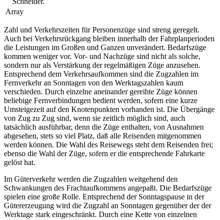
Schneider.
Array
Zahl und Verkehrszeiten für Personenzüge sind streng geregelt.
Auch bei Verkehrsrückgang bleiben innerhalb der Fahrplanperioden
die Leistungen im Großen und Ganzen unverändert. Bedarfszüge
kommen weniger vor. Vor- und Nachzüge sind nicht als solche,
sondern nur als Verstärkung der regelmäßigen Züge anzusehen.
Entsprechend dem Verkehrsaufkommen sind die Zugzahlen im
Fernverkehr an Sonntagen von den Werktagszahlen kaum
verschieden. Durch einzelne aneinander gereihte Züge können
beliebige Fernverbindungen bedient werden, sofern eine kurze
Umsteigezeit auf den Knotenpunkten vorhanden ist. Die Übergänge
von Zug zu Zug sind, wenn sie zeitlich möglich sind, auch
tatsächlich ausführbar, denn die Züge enthalten, von Ausnahmen
abgesehen, stets so viel Platz, daß alle Reisenden mitgenommen
werden können. Die Wahl des Reisewegs steht dem Reisenden frei;
ebenso die Wahl der Züge, sofern er die entsprechende Fahrkarte
gelöst hat.
Im Güterverkehr werden die Zugzahlen weitgehend den
Schwankungen des Frachtaufkommens angepaßt. Die Bedarfszüge
spielen eine große Rolle. Entsprechend der Sonntagspause in der
Gütererzeugung wird die Zugzahl an Sonntagen gegenüber der der
Werktage stark eingeschränkt. Durch eine Kette von einzelnen