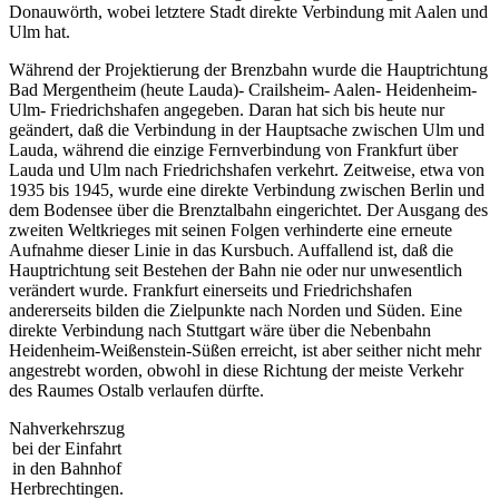
Donauwörth, wobei letztere Stadt direkte Verbindung mit Aalen und
Ulm hat.
Während der Projektierung der Brenzbahn wurde die Hauptrichtung
Bad Mergentheim (heute Lauda)- Crailsheim- Aalen- Heidenheim-
Ulm- Friedrichshafen angegeben. Daran hat sich bis heute nur
geändert, daß die Verbindung in der Hauptsache zwischen Ulm und
Lauda, während die einzige Fernverbindung von Frankfurt über
Lauda und Ulm nach Friedrichshafen verkehrt. Zeitweise, etwa von
1935 bis 1945, wurde eine direkte Verbindung zwischen Berlin und
dem Bodensee über die Brenztalbahn eingerichtet. Der Ausgang des
zweiten Weltkrieges mit seinen Folgen verhinderte eine erneute
Aufnahme dieser Linie in das Kursbuch. Auffallend ist, daß die
Hauptrichtung seit Bestehen der Bahn nie oder nur unwesentlich
verändert wurde. Frankfurt einerseits und Friedrichshafen
andererseits bilden die Zielpunkte nach Norden und Süden. Eine
direkte Verbindung nach Stuttgart wäre über die Nebenbahn
Heidenheim-Weißenstein-Süßen erreicht, ist aber seither nicht mehr
angestrebt worden, obwohl in diese Richtung der meiste Verkehr
des Raumes Ostalb verlaufen dürfte.
Nahverkehrszug
bei der Einfahrt
in den Bahnhof
Herbrechtingen.