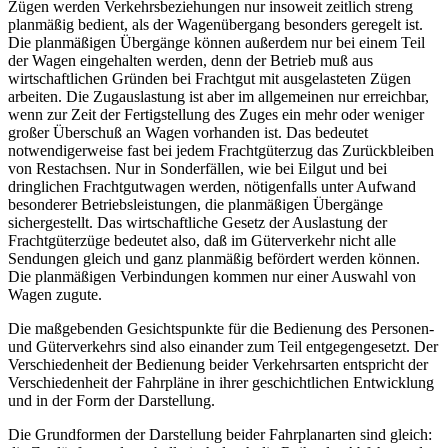
Zügen werden Verkehrsbeziehungen nur insoweit zeitlich streng
planmäßig bedient, als der Wagenübergang besonders geregelt ist.
Die planmäßigen Übergänge können außerdem nur bei einem Teil
der Wagen eingehalten werden, denn der Betrieb muß aus
wirtschaftlichen Gründen bei Frachtgut mit ausgelasteten Zügen
arbeiten. Die Zugauslastung ist aber im allgemeinen nur erreichbar,
wenn zur Zeit der Fertigstellung des Zuges ein mehr oder weniger
großer Überschuß an Wagen vorhanden ist. Das bedeutet
notwendigerweise fast bei jedem Frachtgüterzug das Zurückbleiben
von Restachsen. Nur in Sonderfällen, wie bei Eilgut und bei
dringlichen Frachtgutwagen werden, nötigenfalls unter Aufwand
besonderer Betriebsleistungen, die planmäßigen Übergänge
sichergestellt. Das wirtschaftliche Gesetz der Auslastung der
Frachtgüterzüge bedeutet also, daß im Güterverkehr nicht alle
Sendungen gleich und ganz planmäßig befördert werden können.
Die planmäßigen Verbindungen kommen nur einer Auswahl von
Wagen zugute.
Die maßgebenden Gesichtspunkte für die Bedienung des Personen-
und Güterverkehrs sind also einander zum Teil entgegengesetzt. Der
Verschiedenheit der Bedienung beider Verkehrsarten entspricht der
Verschiedenheit der Fahrpläne in ihrer geschichtlichen Entwicklung
und in der Form der Darstellung.
Die Grundformen der Darstellung beider Fahrplanarten sind gleich: