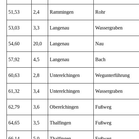
51,53
2,4
Rammingen
Rohr
53,03
3,3
Langenau
Wassergraben
54,60
20,0
Langenau
Nau
57,92
4,5
Langenau
Bach
60,63
2,8
Unterelchingen
Wegunterführung
61,32
3,4
Unterelchingen
Wassergraben
62,79
3,6
Oberelchingen
Fußweg
64,65
3,5
Thalfingen
Fußweg
66,14
5,0
Thalfingen
Fußweg