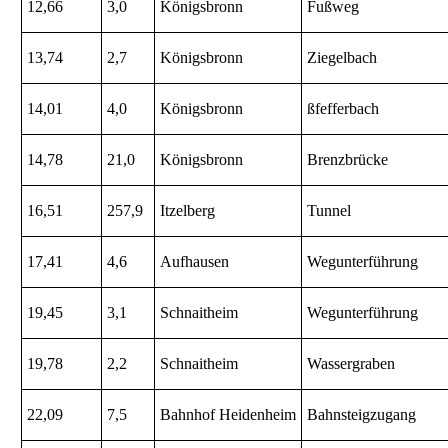
12,66
3,0
Königsbronn
Fußweg
13,74
2,7
Königsbronn
Ziegelbach
14,01
4,0
Königsbronn
ßfefferbach
14,78
21,0
Königsbronn
Brenzbrücke
16,51
257,9
Itzelberg
Tunnel
17,41
4,6
Aufhausen
Wegunterführung
19,45
3,1
Schnaitheim
Wegunterführung
19,78
2,2
Schnaitheim
Wassergraben
22,09
7,5
Bahnhof Heidenheim
Bahnsteigzugang