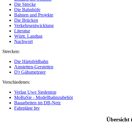
Die Strecke
Die Bahnhöfe
Bahnen und Projekte
Die Brücken
Verkehrsentwicklung
Literatur
Württ. Landtag
Nachwort
Strecken:
Die Härtsfeldbahn
Amstetten-Gerstetten
D'r Gähsmetzger
Verschiedenes:
Verlag Uwe Siedentop
MoBaSie - Modellbahnzubehör
Bauarbeiten im DB-Netz
Fahrpläne htv
Übersicht 