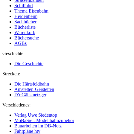
Strassenbahnen
Schiffahrt
Thema Eisenbahn
Heidenheim
Sachbücher
Bücherliste
Warenkorb
Büchersuche
AGBs
Geschichte
Die Geschichte
Strecken:
Die Härtsfeldbahn
Amstetten-Gerstetten
D'r Gähsmetzger
Verschiedenes:
Verlag Uwe Siedentop
MoBaSie - Modellbahnzubehör
Bauarbeiten im DB-Netz
Fahrpläne htv