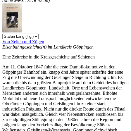
(ohne MwSt: EUR 42,06)
Von Zeiten und Zügen
Eisenbahngeschichte(n) im Landkreis Göppingen
Eine Zeitreise in die Kreisgeschichte auf Schienen
Am 11. Oktober 1847 fuhr die erste Dampflokomotive in den
Göppinger Bahnhof ein, knapp drei Jahre später schaffte der erste
Zug die Überwindung der Geislinger Steige in Richtung Ulm. Es
waren die bis dato größten Bauprojekte auf dem Gebiet des heutigen
Landkreises Göppingen. Landschaft, Orte und Lebenswelten der
Menschen änderten sich innerhalb wenigerlahrzehnte. Erhöhte
Mobilität und neue Transport- möglichkeiten entwickelten die
Oberämter Göppingen und Geislingen hin zu einer stark
industriellen Prägung. Nicht nur die direkte Route durch das Filstal
war dabei maßgeblich. Gleich vier Nebenstrecken erschlossen bis
zur endgültigen Stilllegung in den 1980er Jahren die Region und
prägten lange den Verkehrsalltag der Bevölkerung: Süßen-
Weißenstein, Geislingen-Wiesensteig, Göppingen-Schwäbisch