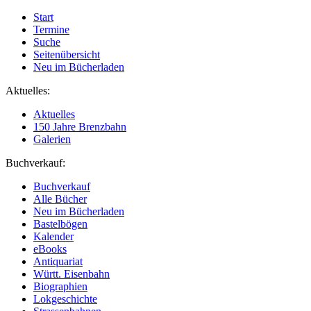
Start
Termine
Suche
Seitenübersicht
Neu im Bücherladen
Aktuelles:
Aktuelles
150 Jahre Brenzbahn
Galerien
Buchverkauf:
Buchverkauf
Alle Bücher
Neu im Bücherladen
Bastelbögen
Kalender
eBooks
Antiquariat
Württ. Eisenbahn
Biographien
Lokgeschichte