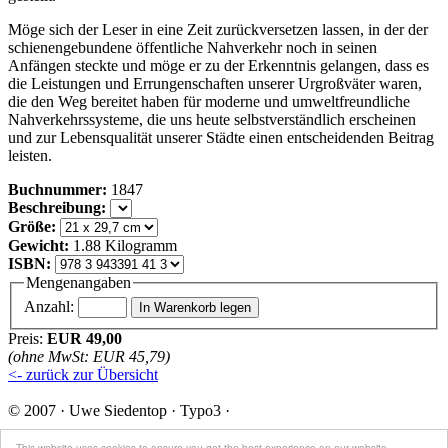
Möge sich der Leser in eine Zeit zurückversetzen lassen, in der der
schienengebundene öffentliche Nahverkehr noch in seinen
Anfängen steckte und möge er zu der Erkenntnis gelangen, dass es
die Leistungen und Errungenschaften unserer Urgroßväter waren,
die den Weg bereitet haben für moderne und umweltfreundliche
Nahverkehrssysteme, die uns heute selbstverständlich erscheinen
und zur Lebensqualität unserer Städte einen entscheidenden Beitrag
leisten.
Buchnummer:
1847
Beschreibung:
Größe:
Gewicht:
1.88 Kilogramm
ISBN:
Mengenangaben
Anzahl:
Preis:
EUR 49,00
(ohne MwSt: EUR 45,79)
<- zurück zur Übersicht
© 2007 · Uwe Siedentop · Typo3 ·
Impressum
This website uses cookies to ensure you get the best experience on our website.