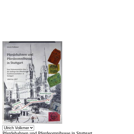
Pferdebahnen und Pferdeomnibusse in Stuttgart