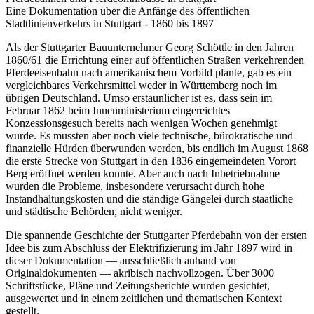
Eine Dokumentation über die Anfänge des öffentlichen
Stadtlinienverkehrs in Stuttgart - 1860 bis 1897
Als der Stuttgarter Bauunternehmer Georg Schöttle in den Jahren
1860/61 die Errichtung einer auf öffentlichen Straßen verkehrenden
Pferdeeisenbahn nach amerikanischem Vorbild plante, gab es ein
vergleichbares Verkehrsmittel weder in Württemberg noch im
übrigen Deutschland. Umso erstaunlicher ist es, dass sein im
Februar 1862 beim Innenministerium eingereichtes
Konzessionsgesuch bereits nach wenigen Wochen genehmigt
wurde. Es mussten aber noch viele technische, bürokratische und
finanzielle Hürden überwunden werden, bis endlich im August 1868
die erste Strecke von Stuttgart in den 1836 eingemeindeten Vorort
Berg eröffnet werden konnte. Aber auch nach Inbetriebnahme
wurden die Probleme, insbesondere verursacht durch hohe
Instandhaltungskosten und die ständige Gängelei durch staatliche
und städtische Behörden, nicht weniger.
Die spannende Geschichte der Stuttgarter Pferdebahn von der ersten
Idee bis zum Abschluss der Elektrifizierung im Jahr 1897 wird in
dieser Dokumentation — ausschließlich anhand von
Originaldokumenten — akribisch nachvollzogen. Über 3000
Schriftstücke, Pläne und Zeitungsberichte wurden gesichtet,
ausgewertet und in einem zeitlichen und thematischen Kontext
gestellt.