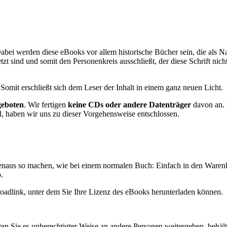
bei werden diese eBooks vor allem historische Bücher sein, die als N
zt sind und somit den Personenkreis ausschließt, der diese Schrift nic
mit erschließt sich dem Leser der Inhalt in einem ganz neuen Licht.
geboten
. Wir fertigen
keine CDs oder andere Datenträger
davon an. 
d, haben wir uns zu dieser Vorgehensweise entschlossen.
enaus so machen, wie bei einem normalen Buch: Einfach in den Waren
.
loadlink, unter dem Sie Ihre Lizenz des eBooks herunterladen können.
en Sie es unberechtigter Weise an andere Personen weitergeben, behält