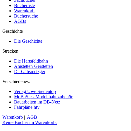
Sachbücher
Bücherliste
Warenkorb
Büchersuche
AGBs
Geschichte
Die Geschichte
Strecken:
Die Härtsfeldbahn
Amstetten-Gerstetten
D'r Gähsmetzger
Verschiedenes:
Verlag Uwe Siedentop
MoBaSie - Modellbahnzubehör
Bauarbeiten im DB-Netz
Fahrpläne htv
Warenkorb
|
AGB
Keine Bücher im Warenkorb.