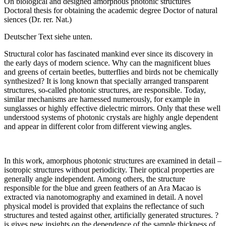
On biological and designed amorphous photonic structures
Doctoral thesis for obtaining the academic degree Doctor of natural
siences (Dr. rer. Nat.)
Deutscher Text siehe unten.
Structural color has fascinated mankind ever since its dis­cov­ery in
the early days of modern science. Why can the mag­nif­icent blues
and greens of certain beetles, butterflies and birds not be chemically
synthesized? It is long known that specially arranged transparent
structures, so-called photonic structures, are responsible. Today,
similar mechanisms are harnessed numerously, for example in
sunglasses or highly effective dielectric mirrors. Only that these well
understood systems of photonic crystals are highly angle dependent
and appear in different color from different viewing angles.
In this work, amorphous photonic structures are examined in detail –
isotropic structures without periodicity. Their optical properties are
generally angle independent. Among others, the structure
responsible for the blue and green feath­ers of an Ara Macao is
extracted via nanotomography and examined in detail. A novel
physical model is provided that explains the reflectance of such
structures and tested against other, artificially generated structures. ?
is gives new insights on the dependence of the sample thickness of