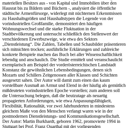
materiellen Besitzes aus - von Kapital und Immobilien über den
Hausrat bis zu Bildern und Büchern -, analysiert die öffentliche
städtische Armenfürsorge, widerlegt mit nüchternen Erkenntnissen
zu Haushaltsgrößen und Haushaltstypen die Legende von der
vorindustriellen Großfamilie, demonstriert den häufigen
Wohnungswechsel und die starke Fluktuation in der
Stadtbevölkerung und untersucht schließlich den Stellenwert der
verschiedenen Erwerbszweige, wie etwa des Sektors
„Dienstleistung“. Die Zahlen, Tabellen und Schaubilder präsentieren
sich mitnichten trocken; ausführliche Erklärungen und zahlreiche
konkrete Beispiele machen das Buch bei aller Wissenschaftlichkeit
lebendig und anschaulich. Die Studie ermittelt und veranschaulicht
exemplarisch am Beispiel der vorderösterreichischen Landstadt
Konstanz die gewöhnlichen Lebensbedingungen, denen sich
Mozarts und Schillers Zeitgenossen aller Klassen und Schichten
ausgesetzt sahen. Der Autor will damit zum einen das kaum
vorstellbare Ausmaß an Armut und Elend in der häufig als gemütlich
mißdeuteten vorindustriellen Epoche vorstellen; zum anderen soll
die Untersuchung belegen, daß die heutzutage als neuartig
propagierten Anforderungen, wie etwa Anpassungsfähigkeit,
Flexibilität, Rationalität, vor zwei Jahrhunderten in mindestens
gleichem Maße von den Menschen verlangt waren wie in der
postmodernen Dienstleistungs- und Kommunikationsgesellschaft.
Der Autor: Martin Burkhardt, geboren 1962, promovierte 1994 in
Stuttgart bei Prof. Franz Quarthal mit der vorliegenden