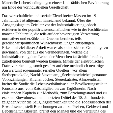
Materielle Lebensbedingungen eineer landstädtischen Bevölkerung
am Ende der vorindustriellen Gesellschaft
Das wirtschaftliche und soziale Elend breiter Massen im 19.
Jahrhundert ist allgemein hinreichend bekannt. Über die
Ausgangslage im Zeitalter vor der Industrialisierung jedoch
existieren in der populärwissenschaftlichen wie in der Fachliteratur
manche Fehlurteile, die teils auf der bevorzugten Verwertung
normativer und erzählender Quellen beruhen, teils
gesellschaftspolitischen Wunschvorstellungen entspringen.
Erkenntnisziel dieser Arbeit war es also, eine sichere Grundlage zu
gewinnen, von der aus die Veränderungen, welche die
Industrialisierung dem Leben der Menschen tatsächlich brachte,
zutreffender beurteilt werden können. Mittels der elektronischen
Datenverarbeitung, somit gestützt auf eine methodisch neuartige
Auswertung sogenannter serieller Quellen - vor allem
Sterbeprotokolle, Nachlaßinventare, „Seelenbeschriebe“ genannte
Volkszählungen, Kirchenbücher, Steuerkataster, Almosenlisten -
breitet die Studie die Lebensverhältnisse aller Bevölkerungsteile in
Konstanz aus, vom Ratsmitglied bis zur Taglöhnerin: Nach
einleitenden Kapiteln zur Methodik, zum Forschungsstand und zu
exakten Einwohnerzahlen im letzten Drittel des 18. Jahrhunderts
zeigt der Autor die Säuglingssterblichkeit und die Todesursachen der
Erwachsenen, stellt Berechnungen zu an zu Preisen, Geldwert und
Lebenshaltungskosten, breitet den Mangel und die Verteilung des