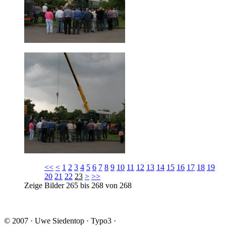
<<
<
1
2
3
4
5
6
7
8
9
10
11
12
13
14
15
16
17
18
19
20
21
22
23
>
>>
Zeige Bilder
265
bis
268
von
268
© 2007 · Uwe Siedentop · Typo3 ·