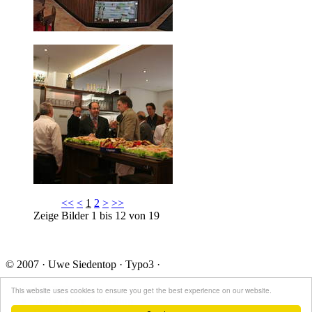
<<
<
1
2
>
>>
Zeige Bilder
1
bis
12
von
19
© 2007 · Uwe Siedentop · Typo3 ·
Impressum
This website uses cookies to ensure you get the best experience on our website.
Verlag Uwe Siedentop