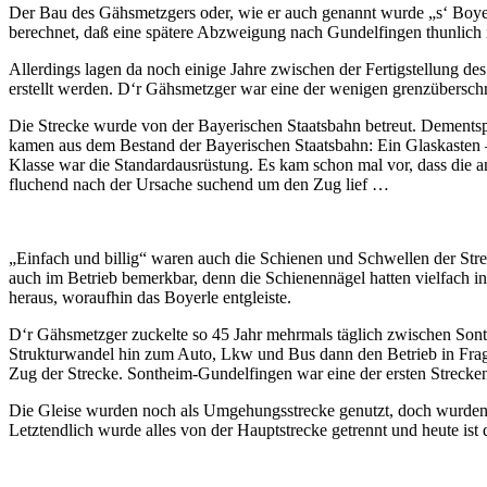
Der Bau des Gähsmetzgers oder, wie er auch genannt wurde „s‘ Boyerl
berechnet, daß eine spätere Abzweigung nach Gundelfingen thunlich i
Allerdings lagen da noch einige Jahre zwischen der Fer­­­tigstellun
erstellt werden. D‘r Gähsmetzger war eine der wenigen grenzübersch
Die Strecke wurde von der Bayerischen Staatsbahn betreut. Dementsp
kamen aus dem Bestand der Bayerischen Staatsbahn: Ein Glaskasten 
Klasse war die Standardausrüstung. Es kam schon mal vor, dass die 
fluchend nach der Ursache suchend um den Zug lief …
„Einfach und billig“ waren auch die Schienen und Schwellen der Stre
auch im Betrieb bemerkbar, denn die Schienennägel hatten vielfach i
heraus, woraufhin das Boyerle entgleiste.
D‘r Gähsmetzger zuckelte so 45 Jahr mehrmals täglich zwischen Sont
Strukturwandel hin zum Auto, Lkw und Bus dann den Betrieb in Frage 
Zug der Strecke. Sontheim-Gundelfingen war eine der ersten Strecke
Die Gleise wurden noch als Umgehungsstrecke genutzt, doch wurden si
Letztendlich wurde alles von der Hauptstrecke getrennt und heute is