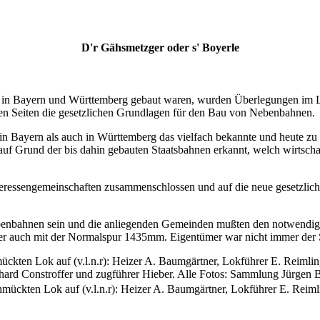
D'r Gähsmetzger oder s' Boyerle
ien in Bayern und Württemberg gebaut waren, wurden Überlegungen im 
iden Seiten die gesetzlichen Grundlagen für den Bau von Nebenbahnen.
n Bayern als auch in Württemberg das vielfach bekannte und heute zu 
 auf Grund der bis dahin gebauten Staatsbahnen erkannt, welch wirtscha
Interessengemeinschaften zusammenschlossen und auf die neue gesetzlich
Nebenbahnen sein und die anliegenden Gemeinden mußten den notwendig
r auch mit der Normalspur 1435mm­. Eigentümer war nicht immer der Sta
ückten Lok auf (v.l.n.r): Heizer A. Baumgärtner, Lokführer E. Reimli
hard Constroffer und zugführer Hieber. Alle Fotos: Sammlung Jürgen 