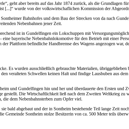
e“, geht aber bereits auf das Jahr 1874 zurück, als die Grundlagen fü
st [...]“ wurde von der volkswirtschaflichen Kommission der Abgeordn
g des Sontheimer Bahnhofes und dem Bau der Strecken von da nach Gund
reitenden Nebenbahnen jener Zeit.
rechend ist in Gundelfingen ein Lokschuppen mit Versorgungsmöglichk
– eine bayerische Nebenbahnlokomotive für den Betrieb mit einer Pe
an der Plattform befindliche Handbremse des Wagens angezogen war, d
cke. Es wurden ausschließlich gebrauchte Materialien, übriggeblieben
n den veralteten Schwellen keinen Halt und findige Lausbuben aus dem
heim und Gundelfingen hin und her und überdauerte den Ersten und Zwei
gestellt. Die Wirtschaftlichkeit ließ nach dem Zweiten Weltkrieg zu w
n, die dem Nebenbahnsterben zum Opfer viel.
e bald abgebaut und der in Sontheim bestehende Teil lange Zeit noch 
t die Gemeinde Sontheim stolze Besitzerin von ca. 500 Meter teils übe