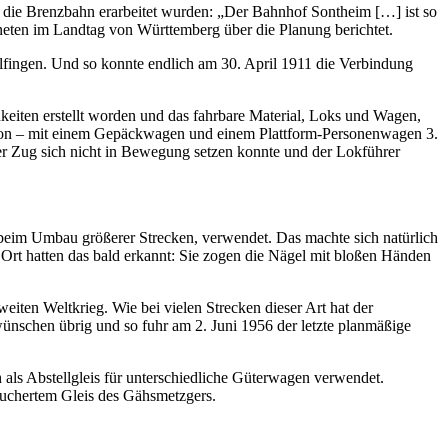
r die Brenzbahn erarbeitet wurden: „Der Bahnhof Sontheim […] ist so
eten im Landtag von Würt­tem­berg über die Planung berichtet.
elfingen. Und so konnte endlich am 30. April 1911 die Verbindung
eiten erstellt worden und das fahrbare Material, Loks und Wagen,
rson – mit einem Gepäckwagen und einem Plattform-Personenwagen 3.
er Zug sich nicht in Bewegung setzen konnte und der Lokführer
 beim Umbau größerer Strecken, verwendet. Das machte sich natürlich
 Ort hatten das bald erkannt: Sie zogen die Nägel mit bloßen Händen
ten Weltkrieg. Wie bei vielen Strecken dieser Art hat der
ünschen übrig und so fuhr am 2. Juni 1956 der letzte planmäßige
als Abstellgleis für unterschiedliche Güterwagen verwendet.
rwuchertem Gleis des Gähsmetzgers.