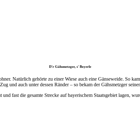
D'r Gähsmetzger, s' Boyerle
ner. Natürlich gehörte zu einer Wiese auch eine Gänseweide. So kam es
g Zug und auch unter dessen Ränder – so bekam der Gähsmetzger sein
 und fast die gesamte Strecke auf bayerischem Staatsgebiet lagen, wu