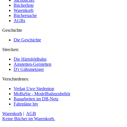
Sachbücher
Bücherliste
Warenkorb
Büchersuche
AGBs
Geschichte
Die Geschichte
Strecken:
Die Härtsfeldbahn
Amstetten-Gerstetten
D'r Gähsmetzger
Verschiedenes:
Verlag Uwe Siedentop
MoBaSie - Modellbahnzubehör
Bauarbeiten im DB-Netz
Fahrpläne htv
Warenkorb
|
AGB
Keine Bücher im Warenkorb.