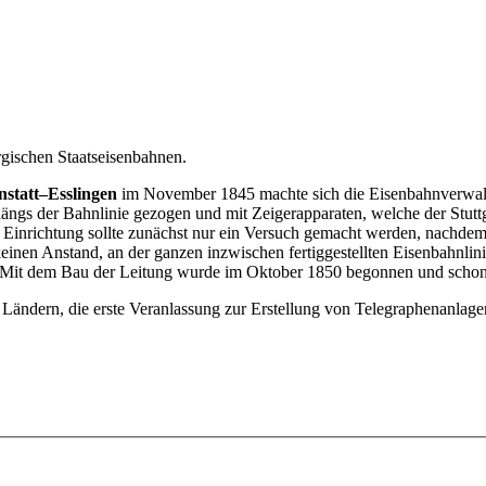
rgischen Staatseisenbahnen.
statt–Esslingen
im November 1845 machte sich die Eisenbahnverwaltu
längs der Bahnlinie gezogen und mit Zeigerapparaten, welche der Stut
uen Einrichtung sollte zunächst nur ein Versuch gemacht werden, nachde
nen Anstand, an der ganzen inzwischen fertiggestellten Eisenbahnlini
Mit dem Bau der Leitung wurde im Oktober 1850 begonnen und schon i
n Ländern, die erste Veranlassung zur Erstellung von Telegraphenanlag