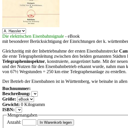
Die elektrischen Eisenbahnsignale
- eBook
mit besonderer Berücksichtigung der Einrichtungen der k. württembe
Gleichzeitig mit der Inbetriebnahme der ersten Eisenbahnstrecke
Cann
die erste Telegraphenleitung zwischen den beiden genannten Städten 
Telegrapheninspektor
, konstruierte, ausgerüstet hatte. Mit der ne
und der Nutzen für den Eisenbahnbetrieb erkannt wurde, nahm man kei
von 67½ Wegstunden = 250 km eine Telegraphenanlage zu erstellen. 
Der Betrieb der Eisenbahnen ist in Württemberg, wie beinahe in alle
Buchnummer:
Beschreibung:
Größe:
Gewicht:
0 Kilogramm
ISBN:
Mengenangaben
Anzahl: