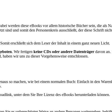
bei werden diese eBooks vor allem historische Bücher sein, die als N
zt sind und somit den Personenkreis ausschließt, der diese Schrift nic
mit erschließt sich dem Leser der Inhalt in einem ganz neuen Licht.
geboten
. Wir fertigen
keine CDs oder andere Datenträger
davon an. 
d, haben wir uns zu dieser Vorgehensweise entschlossen.
enaus so machen, wie bei einem normalen Buch: Einfach in den Waren
.
loadlink, unter dem Sie Ihre Lizenz des eBooks herunterladen können.
en Sie es unberechtigter Weise an andere Personen weitergeben, behält