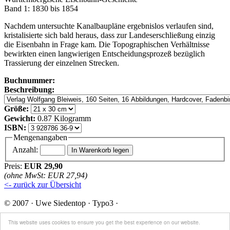
Band 1: 1830 bis 1854
Nachdem untersuchte Kanalbaupläne ergebnislos verlaufen sind,
kristalisierte sich bald heraus, dass zur Landeserschließung einzig
die Eisenbahn in Frage kam. Die Topographischen Verhältnisse
bewirkten einen langwierigen Entscheidungsprozeß bezüglich
Trassierung der einzelnen Strecken.
Buchnummer:
Beschreibung:
Größe:
Gewicht:
0.87 Kilogramm
ISBN:
Mengenangaben
Anzahl:
Preis:
EUR 29,90
(ohne MwSt: EUR 27,94)
<- zurück zur Übersicht
© 2007 · Uwe Siedentop · Typo3 ·
Impressum
This website uses cookies to ensure you get the best experience on our website.
Verlag Uwe Siedentop